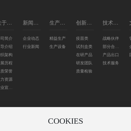
关于我
新闻资
生产质
创新研
技术营
们
讯
量
发
销
公司简介
企业动态
精益生产
疫苗类
战略伙伴
领导介绍
行业新闻
生产设备
试剂盒类
部分合作
组织架构
在研产品
客户
产品出口
发展历程
研发团队
技术服务
资质荣誉
质量检验
人力资源
企业宣传
片
COOKIES