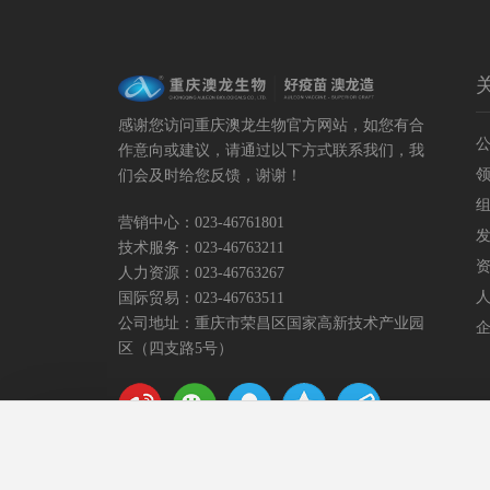
感谢您访问重庆澳龙生物官方网站，如您有合
作意向或建议，请通过以下方式联系我们，我
们会及时给您反馈，谢谢！
营销中心：
023-46761801
技术服务：
023-46763211
人力资源：
023-46763267
国际贸易：
023-46763511
公司地址：重庆市荣昌区国家高新技术产业园
区（四支路5号）