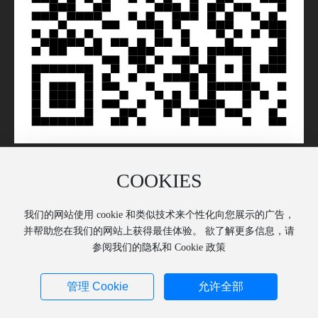
COOKIES
©️ 2024 重庆澳龙生物制品有限公司 页面版权所有
我们的网站使用 cookie 和类似技术来个性化向您展示的广告，
渝公网安备 50022602000038号
并帮助您在我们的网站上获得最佳体验。 欲了解更多信息，请
渝ICP备18001263号-1
营业执照
SEO
参阅我们的隐私和 Cookie 政策
网站建设：中企动力
重庆
隐私声明
管理 Cookie
允许全部